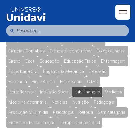
Administração
Agronomia
Arquitetura e Urbanismo
Biomedicina
Bolsas
Campus Ituporanga
Campus Presidente Getúlio
Campus Taió
CAU
Ciências Contábeis
Ciências Econômicas
Colégio Unidavi
Direito
Ead+
Educação
Educação Física
Enfermagem
Engenharia Civil
Engenharia Mecânica
Extensão
Farmácia
Fique Atento
Fisioterapia
GTEC
Hortoflorestal
Inclusão Social
Lab Finanças
Medicina
Medicina Veterinária
Notícias
Nutrição
Pedagogia
Produção Multimídia
Psicologia
Reitoria
Sem categoria
Sistemas de Informação
Terapia Ocupacional