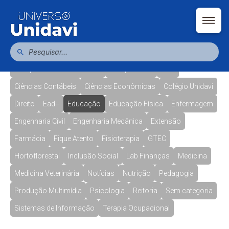
Administração
Agronomia
Arquitetura e Urbanismo
Biomedicina
Bolsas
Campus Ituporanga
Campus Presidente Getúlio
Campus Taió
CAU
Ciências Contábeis
Ciências Econômicas
Colégio Unidavi
Direito
Ead+
Educação
Educação Física
Enfermagem
Engenharia Civil
Engenharia Mecânica
Extensão
Farmácia
Fique Atento
Fisioterapia
GTEC
Hortoflorestal
Inclusão Social
Lab Finanças
Medicina
Medicina Veterinária
Notícias
Nutrição
Pedagogia
Produção Multimídia
Psicologia
Reitoria
Sem categoria
Sistemas de Informação
Terapia Ocupacional