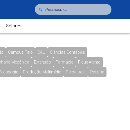
Setores
io
Campus Taió
CAU
Ciências Contábeis
nharia Mecânica
Extensão
Farmácia
Fique Atento
Pedagogia
Produção Multimídia
Psicologia
Reitoria