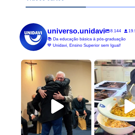
universo.unidavi
8.144
19.
📚 Da educação básica à pós-graduação
💙 Unidavi, Ensino Superior sem Igual!
universo.unidavi
universo.un
Jul 15
Jul 