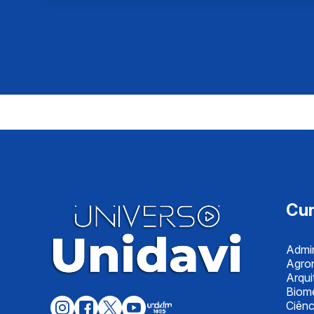
Cu
Admin
Agro
Arqui
Biome
Ciênc