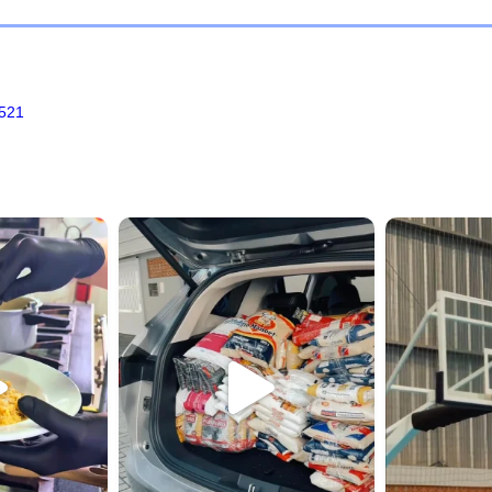
521
idavi
universo.unidavi
univ
14
Jul 14