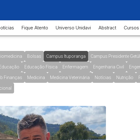
otícias
Fique Atento
Universo Unidavi
Abstract
Cursos
iomedicina
Bolsas
Campus Ituporanga
Campus Presidente Getúl
Educação
Educação Física
Enfermagem
Engenharia Civil
Enge
b Finanças
Medicina
Medicina Veterinária
Notícias
Nutrição
cional