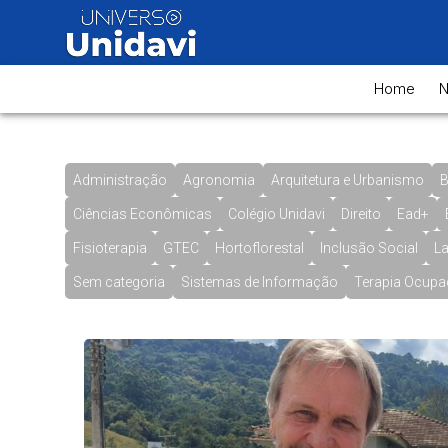
Home
N
Administração
Agronomia
Arquitetura e Urbanismo
B
Ciências Econômicas
Colégio Unidavi
Direito
Ead+
Fisioterapia
GTEC
Hortoflorestal
Inclusão Social
La
Sem categoria
Sistemas de Informação
Terapia Ocupa