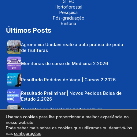
GTEC
Hortoflorestal
Pesquisa
Pós-graduação
Reitoria
Últimos Posts
Agronomia Unidavi realiza aula prática de poda
de frutíferas
Monitorias do curso de Medicina 2.2026
Resultado Pedidos de Vaga | Cursos 2.2026
Resultado Preliminar | Novos Pedidos Bolsa de
Estudo 2.2026
Docentes de Psicologia participam de
capacitação do TJSC
Usamos cookies para lhe proporcionar a melhor experiência no
nosso website.
Pode saber mais sobre os cookies que utilizamos ou desativá-los
nas
configurações
.